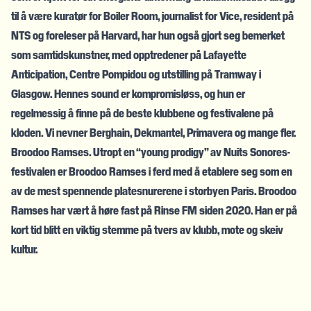
til å være kuratør for Boiler Room, journalist for Vice, resident på
NTS og foreleser på Harvard, har hun også gjort seg bemerket
som samtidskunstner, med opptredener på Lafayette
Anticipation, Centre Pompidou og utstilling på Tramway i
Glasgow. Hennes sound er kompromisløss, og hun er
regelmessig å finne på de beste klubbene og festivalene på
kloden. Vi nevner Berghain, Dekmantel, Primavera og mange fler.
Broodoo Ramses. Utropt en “young prodigy” av Nuits Sonores-
festivalen er Broodoo Ramses i ferd med å etablere seg som en
av de mest spennende platesnurerene i storbyen Paris. Broodoo
Ramses har vært å høre fast på Rinse FM siden 2020. Han er på
kort tid blitt en viktig stemme på tvers av klubb, mote og skeiv
kultur.