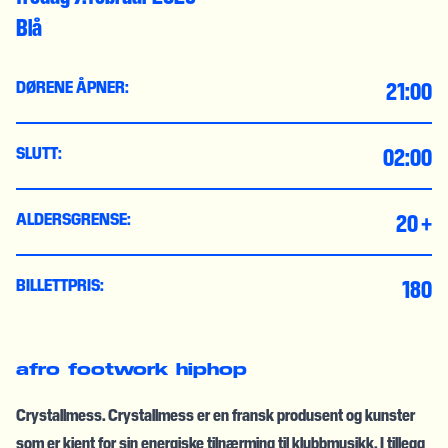
Blå
21:00
DØRENE ÅPNER:
02:00
SLUTT:
20 +
ALDERSGRENSE:
180
BILLETTPRIS:
afro
footwork
hiphop
Crystallmess. Crystallmess er en fransk produsent og kunster
som er kjent for sin energiske tilnærming til klubbmusikk. I tillegg