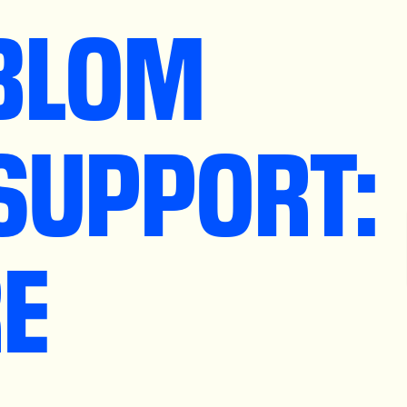
 BLOM
SUPPORT:
RE