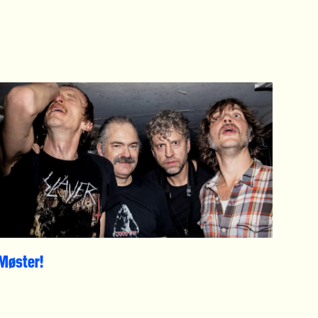
Møster!