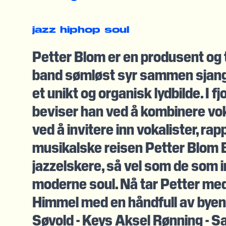
jazz
hiphop
soul
Petter Blom er en produsent og
band sømløst syr sammen sjangre
et unikt og organisk lydbilde. I
beviser han ved å kombinere vok
ved å invitere inn vokalister, ra
musikalske reisen Petter Blom Ban
jazzelskere, så vel som de som 
moderne soul. Nå tar Petter med 
Himmel med en håndfull av byens
Søvold - Keys Aksel Rønning - Sa