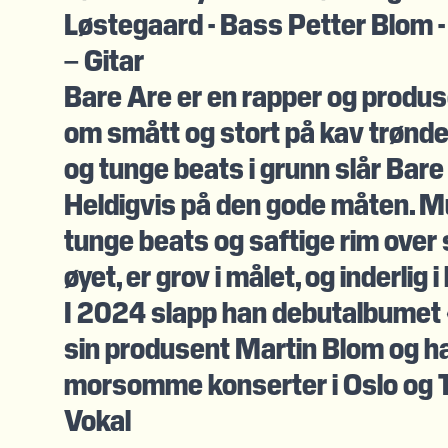
Løstegaard - Bass Petter Blom
– Gitar
Bare Are er en rapper og produs
om smått og stort på kav trønde
og tunge beats i grunn slår Bare 
Heldigvis på den gode måten. Mu
tunge beats og saftige rim over s
øyet, er grov i målet, og inderlig i
I 2024 slapp han debutalbume
sin produsent Martin Blom og har
morsomme konserter i Oslo og T
Vokal