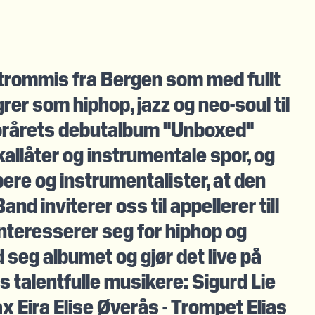
 trommis fra Bergen som med fullt
r som hiphop, jazz og neo-soul til
 fjorårets debutalbum "Unboxed"
allåter og instrumentale spor, og
ppere og instrumentalister, at den
d inviterer oss til appellerer till
interesserer seg for hiphop og
seg albumet og gjør det live på
 talentfulle musikere: Sigurd Lie
x Eira Elise Øverås - Trompet Elias