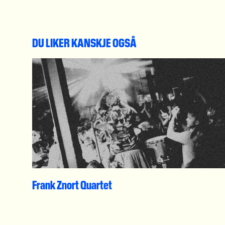
DU LIKER KANSKJE OGSÅ
Frank Znort Quartet