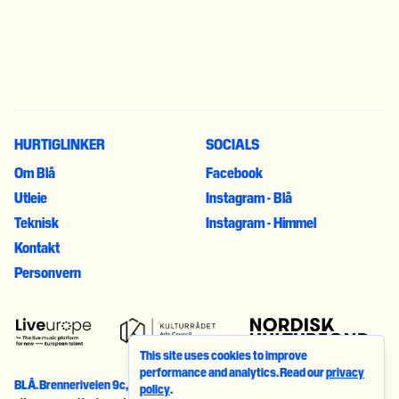
HURTIGLINKER
SOCIALS
Om Blå
Facebook
Utleie
Instagram - Blå
Teknisk
Instagram - Himmel
Kontakt
Personvern
This site uses cookies to improve
performance and analytics. Read our
privacy
BLÅ
.
Brenneriveien 9c
,
0182
Oslo
. © 2023. All rights reserved
policy
.