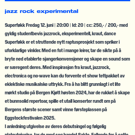
jazz
rock
experimental
Superføkk Fredag 12. juni | 20:00 | Id: 20 | cc: 250,- / 200,- med
gyldig studentbevis jazzrock, eksperimentell, kraut, dance
Superføkk er et struttende nytt raptusprosjekt som spriker i
uforklarlige vinkler. Med en fot i mange leirer, tar de sikte på å
bryte ned etablerte sjangerkonvensjoner og skape en sound som
er særegent deres. Med inspirasjon fra kraut, jazzrock,
electronica og no-wave kan du forvente et show tettpakket av
eklektiske musikalske uttrykk. Fra å ha blitt grunnlagt i et lite
mørkt studio på Bergen Kjøtt høsten 2024, har de rukket å skape
et bunnsolid repertoar, spille et utall konserter rundt om på
Bergens største scener samt vinne førsteplassen på
Eggstockfestivalen 2025.
I anledning utgivelse av deres debutsingel og følgelig
plateutgivelse, tar de med seg bandet Sakte, Fallende for å sette