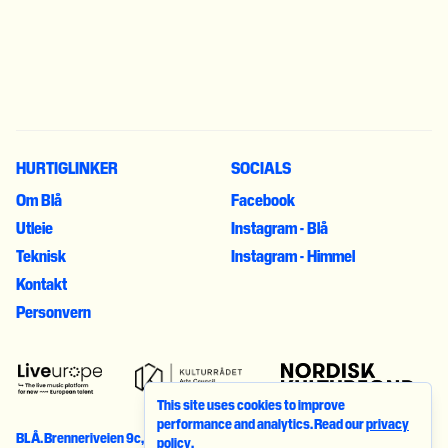
HURTIGLINKER
SOCIALS
Om Blå
Facebook
Utleie
Instagram - Blå
Teknisk
Instagram - Himmel
Kontakt
Personvern
This site uses cookies to improve
performance and analytics. Read our
privacy
BLÅ
.
Brenneriveien 9c
,
0182
Oslo
. © 2023. All rights reserved
policy
.