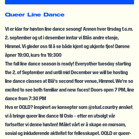
Queer
Line
Dance
Vi er klar for høsten line dance sesong! Annen hver tirsdag f.o.m.
2. september og ut i desember inntar vi Blås andre etasje,
Himmel. Vi gleder oss til å se både kjent og ukjente fjes! Dørene
åpner 19:00, kurs fra 19:300
The fall line dance season is ready! Everyother tuesday starting
the 2. of September and until mid December we will be hosting
line dance classes at Blå's second floor venue, Himmel. We’re so
excited to see both familiar and new faces! Doors open 7 PM, line
dance from 7:30 PM
Hva er OQLD? Inspirert av konsepter som @stud.country ønsket
vi å bringe queer line dance til Oslo – etter en utsolgt vår
fortsetter vi denne høsten! Målet vårt er å skape en morsom,
sosial og inkluderende aktivitet for fellesskapet. OQLD er queer-