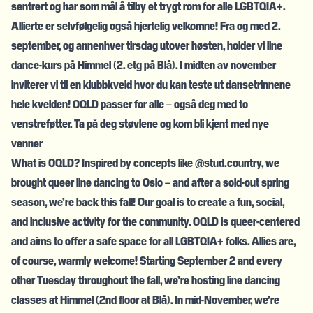
sentrert og har som mål å tilby et trygt rom for alle LGBTQIA+.
Allierte er selvfølgelig også hjertelig velkomne! Fra og med 2.
september, og annenhver tirsdag utover høsten, holder vi line
dance-kurs på Himmel (2. etg på Blå). I midten av november
inviterer vi til en klubbkveld hvor du kan teste ut dansetrinnene
hele kvelden! OQLD passer for alle – også deg med to
venstreføtter. Ta på deg støvlene og kom bli kjent med nye
venner
What is OQLD? Inspired by concepts like @stud.country, we
brought queer line dancing to Oslo – and after a sold-out spring
season, we’re back this fall! Our goal is to create a fun, social,
and inclusive activity for the community. OQLD is queer-centered
and aims to offer a safe space for all LGBTQIA+ folks. Allies are,
of course, warmly welcome! Starting September 2 and every
other Tuesday throughout the fall, we’re hosting line dancing
classes at Himmel (2nd floor at Blå). In mid-November, we’re