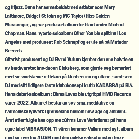
og frijazz. Gunn har samarbeidet med artister som Mary
Lattimore, Bridget St John og MC Taylor (Hiss Golden
Messenger), og har produsert album for blant andre Michael
Chapman. Hans nyeste soloalbum Other You ble spilt inn i Los
Angeles med produsent Rob Schnapf og er ute nå på Matador
Records.
Gitarist, produsent og DJ Eivind Vullum kjent er den ene halvdelen
av hardwaretechno-duoen Bloksberg, som gjorde seg bemerket
med sin vindskeive rifftekno på klubber i inn og utland, samt som
DJ med sitt tidligere faste klubbkonsept klubb KADABRA på Blå.
Hans debut-soloalbum «Ohms Love» ble utgitt på HMD Records
våren 2022. Albumet består av syv små, meditative og
harmoniske lydverk i grenseland mellom new age og ambient.
Året etter fulgte han opp me «Ohms Love Variations» på hans
egne label VIBRASJON. Til våren kommer Vullum med nytt album
med sin nye trio ALLVEI med den polske saksofonisten Jerzy