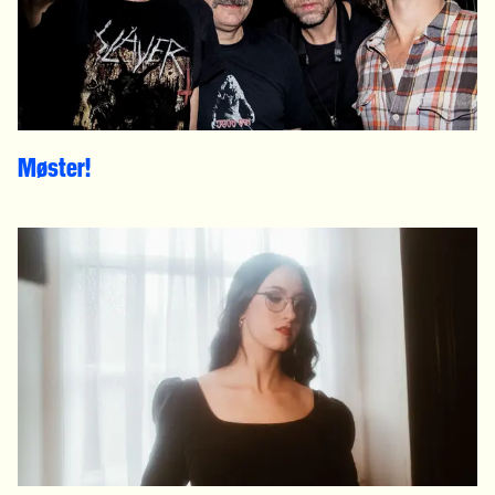
Møster!