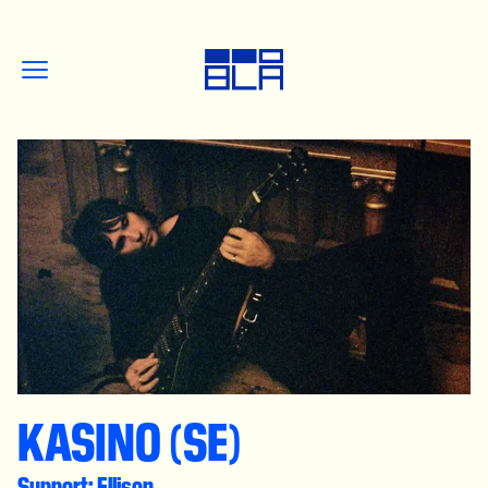
KASINO (SE)
Support: Ellison