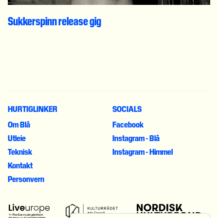
Sukkerspinn release gig
HURTIGLINKER
SOCIALS
Om Blå
Facebook
Utleie
Instagram - Blå
Teknisk
Instagram - Himmel
Kontakt
Personvern