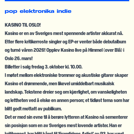
pop
elektronika
indie
KASINO TIL OSLO!
Kasino er en av Sveriges mest spennende artister akkurat nå.
Etter flere kritikerroste singler og EP-er venter både debutalbum
og turné våren 2026! Opplev Kasino live på Himmel (over Blå) i
Oslo 26. mars!
Billetter i salg fredag 3. oktober kl. 10.00.
I møtet mellom elektroniske trommer og akustiske gitarer skaper
Kasino et drømmende, men likevel umiddelbart musikalsk
landskap. Tekstene dreier seg om kjærlighet, om vanskeligheten
og lettheten ved å elske en annen person; et tidløst tema som har
blitt godt mottatt av publikum.
Det er med sin evne til å berøre lytteren at Kasino nå sementerer
sin posisjon som en av Sveriges mest lovende artister. Han er
kritikerrost, har blitt kåret til ‘Framtidens Artist’ av P3, har vært