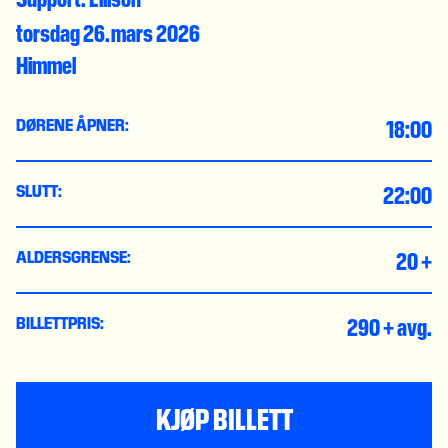
torsdag 26. mars 2026
Himmel
18:00
DØRENE ÅPNER:
22:00
SLUTT:
20 +
ALDERSGRENSE:
290 + avg.
BILLETTPRIS:
KJØP BILLETT