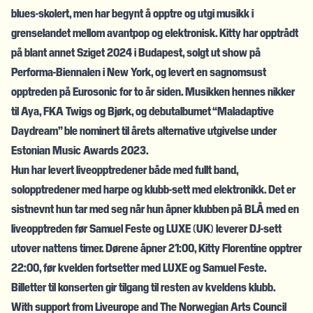
blues-skolert, men har begynt å opptre og utgi musikk i
grenselandet mellom avantpop og elektronisk. Kitty har opptrådt
på blant annet Sziget 2024 i Budapest, solgt ut show på
Performa-Biennalen i New York, og levert en sagnomsust
opptreden på Eurosonic for to år siden. Musikken hennes nikker
til Aya, FKA Twigs og Bjørk, og debutalbumet “Maladaptive
Daydream” ble nominert til årets alternative utgivelse under
Estonian Music Awards 2023.
Hun har levert liveopptredener både med fullt band,
solopptredener med harpe og klubb-sett med elektronikk. Det er
sistnevnt hun tar med seg når hun åpner klubben på BLÅ med en
liveopptreden før Samuel Feste og LUXE (UK) leverer DJ-sett
utover nattens timer. Dørene åpner 21:00, Kitty Florentine opptrer
22:00, før kvelden fortsetter med LUXE og Samuel Feste.
Billetter til konserten gir tilgang til resten av kveldens klubb.
With support from Liveurope and The Norwegian Arts Council