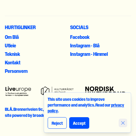
HURTIGLINKER
SOCIALS
Om Blå
Facebook
Utleie
Instagram - Blå
Teknisk
Instagram - Himmel
Kontakt
Personvern
This site uses cookies to improve
performance and analytics. Read our
privacy
BLÅ
.
Brenneriveien 9c
,
0182
Oslo
. © 2023. All rights reserved
policy
.
site powered by
broadcast.events
Reject
Accept