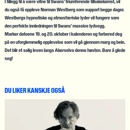
I tillegg til å være vitne til Swans’ triumferende tilbakekomst, vil
du også få oppleve Norman Westberg som support begge dager.
Westbergs hypnotiske og atmosfæriske lyder vil fungere som
den perfekte innledningen til Swans’ massive lydvegg.
Marker datoene 19. og 20. oktober i kalenderen og forbered deg
på en uforglemmelig opplevelse som vil gå gjennom marg og bein.
Det blir et salig leven langs Akerselva denne høsten. Bare å glede
seg!
DU LIKER KANSKJE OGSÅ