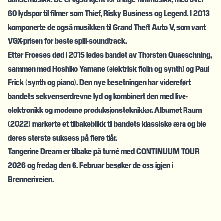
60 lydspor til filmer som Thief, Risky Business og Legend. I 2013
komponerte de også musikken til Grand Theft Auto V, som vant
VGX-prisen for beste spill-soundtrack.
Etter Froeses død i 2015 ledes bandet av Thorsten Quaeschning,
sammen med Hoshiko Yamane (elektrisk fiolin og synth) og Paul
Frick (synth og piano). Den nye besetningen har videreført
bandets sekvenserdrevne lyd og kombinert den med live-
elektronikk og moderne produksjonsteknikker. Albumet Raum
(2022) markerte et tilbakeblikk til bandets klassiske æra og ble
deres største suksess på flere tiår.
Tangerine Dream er tilbake på turné med CONTINUUM TOUR
2026 og fredag den 6. Februar besøker de oss igjen i
Brenneriveien.