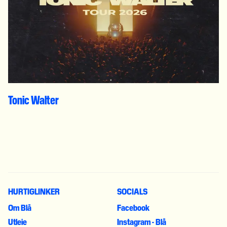
Tonic Walter
HURTIGLINKER
SOCIALS
Om Blå
Facebook
Utleie
Instagram - Blå