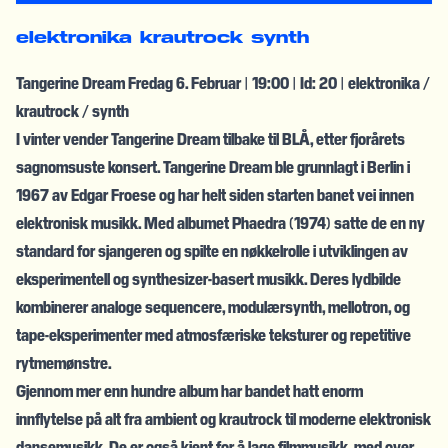
elektronika
krautrock
synth
Tangerine Dream Fredag 6. Februar | 19:00 | Id: 20 | elektronika /
krautrock / synth
I vinter vender Tangerine Dream tilbake til BLÅ, etter fjorårets
sagnomsuste konsert. Tangerine Dream ble grunnlagt i Berlin i
1967 av Edgar Froese og har helt siden starten banet vei innen
elektronisk musikk. Med albumet Phaedra (1974) satte de en ny
standard for sjangeren og spilte en nøkkelrolle i utviklingen av
eksperimentell og synthesizer-basert musikk. Deres lydbilde
kombinerer analoge sequencere, modulærsynth, mellotron, og
tape-eksperimenter med atmosfæriske teksturer og repetitive
rytmemønstre.
Gjennom mer enn hundre album har bandet hatt enorm
innflytelse på alt fra ambient og krautrock til moderne elektronisk
dansemusikk. De er også kjent for å lage filmmusikk, med over